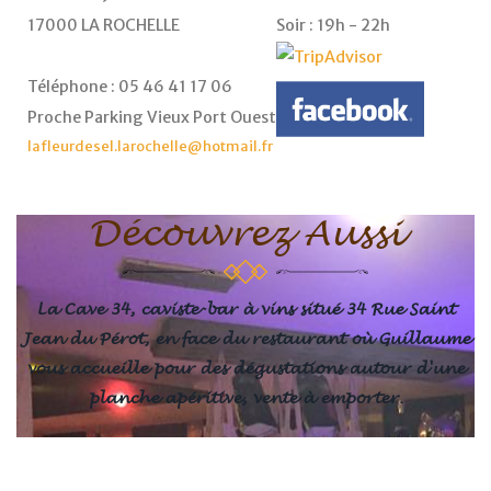
17000 LA ROCHELLE
Soir : 19h - 22h
Téléphone : 05 46 41 17 06
Proche Parking Vieux Port Ouest
lafleurdesel.larochelle@hotmail.fr
Découvrez Aussi
La Cave 34, caviste-bar à vins situé 34 Rue Saint
Jean du Pérot, en face du restaurant où Guillaume
vous accueille pour des dégustations autour d'une
planche apéritive, vente à emporter.